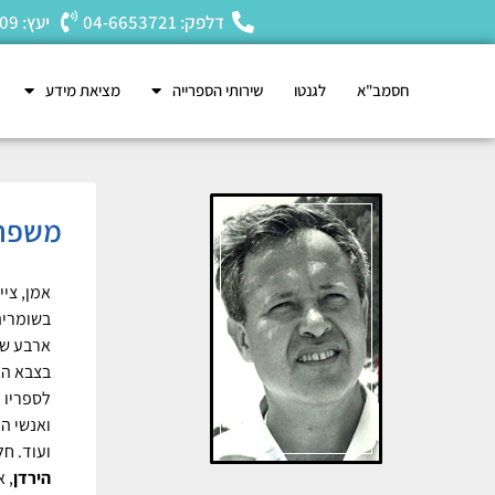
דלפק: 04-6653721
יעץ: 04-6653809
חסמב"א
לגנטו
שירותי הספרייה
מציאת מידע
משפחת גר
אמן, ציי
בשומריה
בצבא הי
לספריו 
ועוד. חל
הירדן
, 