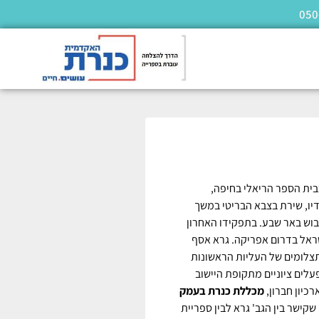
בבית הספר הריאלי בחיפה,
יו, שירת בצבא הבריטי במשך
ין השאר השתתף בכיבוש באר שבע. בתפקידו האחרון
ישראל בדרום אפריקה. גרא אסף
תצלומים של העליות הראשונות
בראשית המאה ה-20, פרעות תרפ"ט, מפעלים ציוניים מתקופת היישוב
רכיון חברון,
מכללת כנרת בעמק
שקישר בין הגב' גרא לבין ספריית