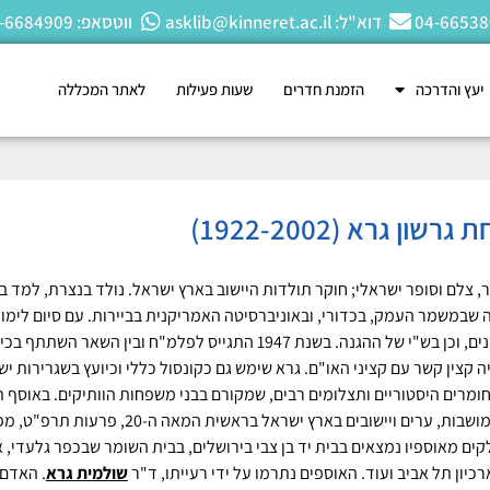
דוא"ל: asklib@kinneret.ac.il
ווטסאפ: 050-6684909
יעץ והדרכה
הזמנת חדרים
שעות פעילות
לאתר המכללה
שון גרא (1922-2002)
ר, צלם וסופר ישראלי; חוקר תולדות היישוב בארץ ישראל. נולד בנצרת, למד 
 שבמשמר העמק, בכדורי, ובאוניברסיטה האמריקנית בביירות. עם סיום לימוד
ארבע שנים, וכן בש"י של ההגנה. בשנת 1947 התגייס לפלמ"ח וב
ה קצין קשר עם קציני האו"ם. גרא שימש גם כקונסול כללי וכיועץ בשגרירות 
חומרים היסטוריים ותצלומים רבים, שמקורם בבני משפחות הוותיקים. באוסף 
ואנשי המושבות, ערים ויישובים בארץ ישראל 
קים מאוספיו נמצאים בבית יד בן צבי בירושלים, בבית השומר שבכפר גלעדי, א
ארכיון תל אביב ועוד. האוספים נתרמו על ידי רעייתו, ד"ר
שולמית גרא
. האדם 