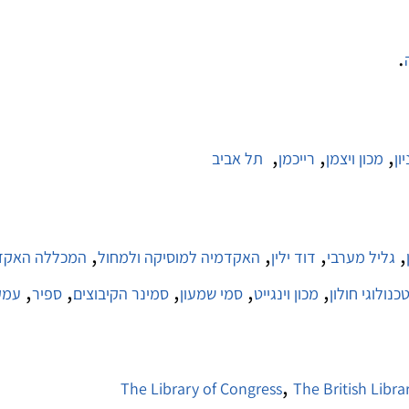
.
,
,
,
ון
מכון ויצמן
רייכמן
תל אביב
,
,
,
,
גליל מערבי
דוד ילין
האקדמיה למוסיקה ולמחול
המכללה האקדמ
,
,
,
,
,
כנולוגי חולון
מכון וינגייט
סמי שמעון
סמינר הקיבוצים
ספיר
עמק
,
The Library of Congress
The British Libra