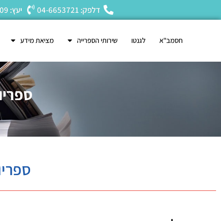
דלפק: 04-6653721
יעץ: 04-6653809
חסמב"א
לגנטו
שירותי הספרייה
מציאת מידע
ספריו
ספריו