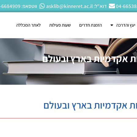
דוא"ל: asklib@kinneret.ac.il
ווטסאפ: 050-6684909
יעץ והדרכה
הזמנת חדרים
שעות פעילות
לאתר המכללה
ת אקדמיות בארץ ובעולם
ת אקדמיות בארץ ובעולם