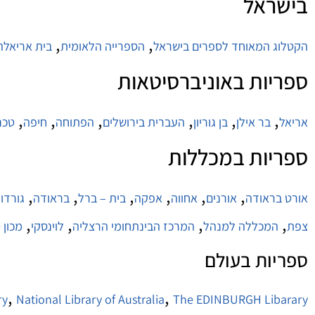
בישראל
,
,
הקטלוג המאוחד לספרים בישראל
הספרייה הלאומית
בית אריאלה
ספריות באוניברסיטאות
,
,
,
,
,
,
אריאל
בר אילן
בן גוריון
העברית בירושלים
הפתוחה
חיפה
טכני
ספריות במכללות
,
,
,
,
,
,
אורט בראודה
אורנים
אחווה
אפקה
בית – ברל
בראודה
גורדון
,
,
,
,
צפת
המכללה למנהל
המרכז הבינתחומי הרצליה
לוינסקי
מכון ט
ספריות בעולם
,
,
ry
National Library of Australia
The EDINBURGH Libarary