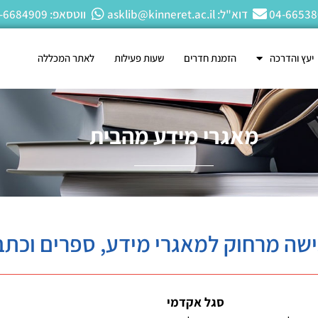
דוא"ל: asklib@kinneret.ac.il
ווטסאפ: 050-6684909
יעץ והדרכה
הזמנת חדרים
שעות פעילות
לאתר המכללה
מאגרי מידע מהבית
ישה מרחוק למאגרי מידע, ספרים וכתב
סגל אקדמי