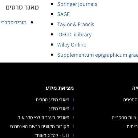
Springer journals
מאגר סרטים
SAGE
מובידיסקברי – e-discovery
Taylor & Francis
OECD iLibrary
Wiley Online
Supplementum epigraphicum gra
יה
מציאת מידע
הספריה
מאגרי מידע מהבית
מאגרי מידע
צוות הספרייה
מאגרים בעברית לפי סדר א-ב
ייתית
מקורות מקוונים ברשת האינטרנט
ULI - קטלוג מאוחד