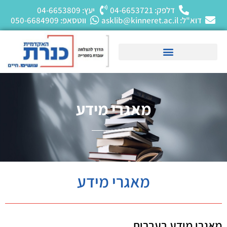
דלפק: 04-6653721
יעץ: 04-6653809
דוא"ל: asklib@kinneret.ac.il
ווטסאפ: 050-6684909
מאגרי מידע
מאגרי מידע
מאגרי מידע בעברית