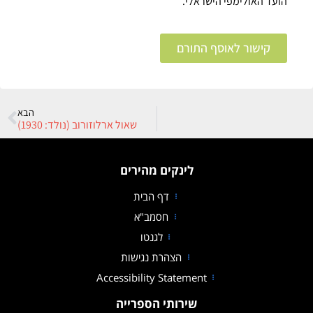
הועד האולימפי הישראלי.
קישור לאוסף התורם
הבא
שאול ארלוזורוב (נולד: 1930)
לינקים מהירים
דף הבית
חסמב"א
לגנטו
הצהרת נגישות
Accessibility Statement
שירותי הספרייה