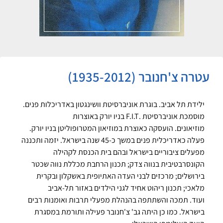
עטרה צ'חנובר (1935-2012)
ילידת תל אביב. בוגרת אוניברסיטת וושינגטון באדריכלות פנים.
מוסמכת אוניברסיטת .F.I.T בניו יורק באוצרות
מוזיאונים. הועסקה כאוצרת במוזיאון המטרופוליטן בניו יורק.
פעלה כאדריכלית פנים במשך כ-45 שנה בישראל. יזמה ותכננה
מפעלים ציבוריים בישראל ובהם בית הכנסת לקהילה
הקונסרבטיבית בנווה צדק; תכנון הרחבת מכללת נווה שכטר
בירושלים; מרכזים לבני העדה האתיופית באשקלון ובקרית
מלאכי; תכנון ריהוט אחיד לגני הילדים באזור תל-אביב
ועוד. תמכה והשתתפה בהנהלת מפעלי תרבות ואומנות רבים
בישראל. כמו כן היתה גב' צ'חנובר פעילה ותורמת במסגרת