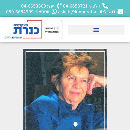
דלפק: 04-6653721
יעץ: 04-6653809
דוא"ל: asklib@kinneret.ac.il
ווטסאפ: 050-6684909